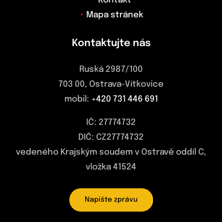
Kontakt
Mapa stránek
Kontaktujte nás
Ruská 2987/100
703 00, Ostrava-Vítkovice
mobil:
+420 731 446 691
IČ: 27774732
DIČ: CZ27774732
vedeného Krajským soudem v Ostravě oddíl C,
vložka 41524
Napište zprávu