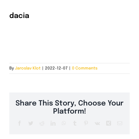
dacia
INSTALACE A CENA
KONTAKT
By
Jaroslav Klot
|
2022-12-07
|
0 Comments
Share This Story, Choose Your
Platform!
Facebook
Twitter
Reddit
LinkedIn
WhatsApp
Tumblr
Pinterest
Vk
Xing
Email