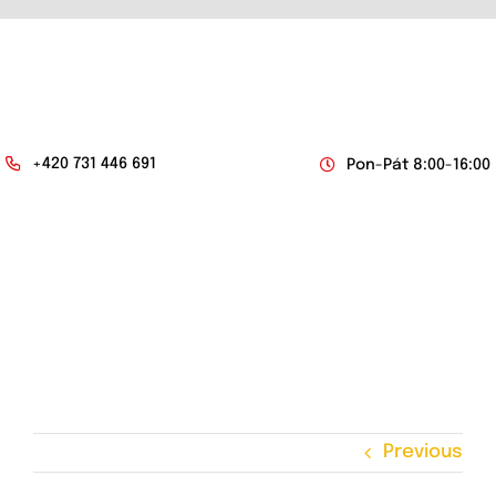
Skip
to
content
+420 731 446 691
Pon-Pát 8:00-16:00
Togg
Navi
O NÁS
NABÍDKA ZABEZPEČENÍ
KAMPERY
Previous
DODÁVKOVÉ VOZY