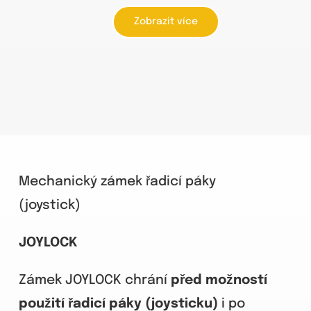
Zobrazit více
Mechanický zámek řadicí páky
(joystick)
JOYLOCK
Zámek JOYLOCK chrání
před možností
použití řadicí páky (joysticku)
i po