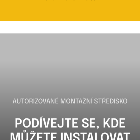
AUTORIZOVANÉ MONTAŽNÍ STŘEDISKO
PODÍVEJTE SE, KDE
MŮŽETE INSTALOVAT