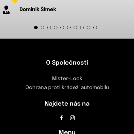
autě.
estetickým vzhledem.
vozidel.
Dominik Šimek
Vít Kopecký
Stanislav Pokorný
David Horák
Tomáš Dvořák
Your Content Goes Here
Radek Konečný
Jakub Černý
Roman Malý
Filip Němec
Vojtěch Bláha
O Společnosti
Mister-Lock
Ochrana proti krádeži automobilu
Najdete nás na
Menu