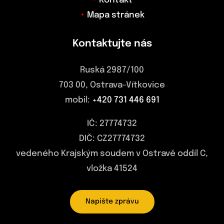
Kontakt
Mapa stránek
Kontaktujte nás
Ruská 2987/100
703 00, Ostrava-Vítkovice
mobil:
+420 731 446 691
IČ: 27774732
DIČ: CZ27774732
vedeného Krajským soudem v Ostravě oddíl C,
vložka 41524
Napište zprávu