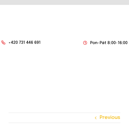
Skip
to
content
+420 731 446 691
Pon-Pát 8:00-16:00
Togg
Navi
O NÁS
NABÍDKA ZABEZPEČENÍ
KAMPERY
Previous
DODÁVKOVÉ VOZY