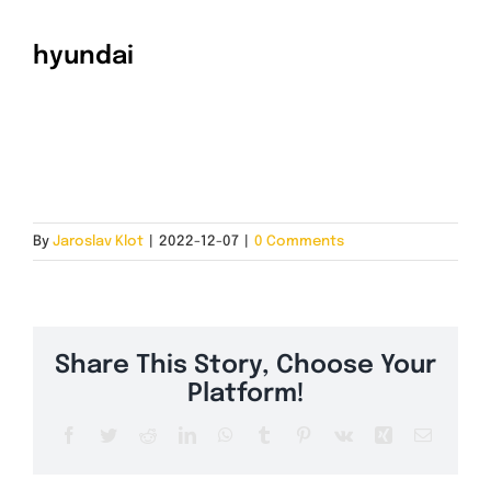
hyundai
INSTALACE A CENA
KONTAKT
By
Jaroslav Klot
|
2022-12-07
|
0 Comments
Share This Story, Choose Your
Platform!
Facebook
Twitter
Reddit
LinkedIn
WhatsApp
Tumblr
Pinterest
Vk
Xing
Email