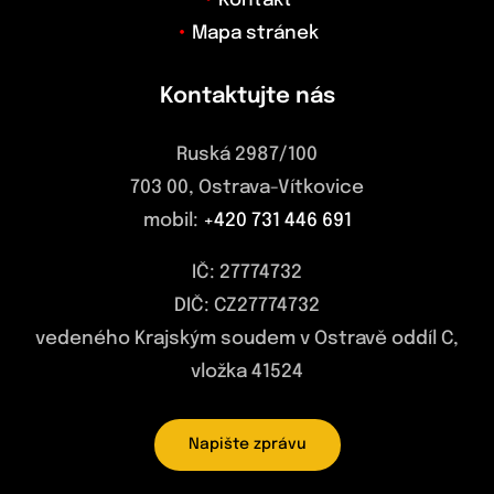
Kontakt
Mapa stránek
Kontaktujte nás
Ruská 2987/100
703 00, Ostrava-Vítkovice
mobil:
+420 731 446 691
IČ: 27774732
DIČ: CZ27774732
vedeného Krajským soudem v Ostravě oddíl C,
vložka 41524
Napište zprávu