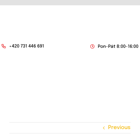
Skip
to
content
+420 731 446 691
Pon-Pát 8:00-16:00
Togg
Navi
O NÁS
NABÍDKA ZABEZPEČENÍ
KAMPERY
Previous
DODÁVKOVÉ VOZY