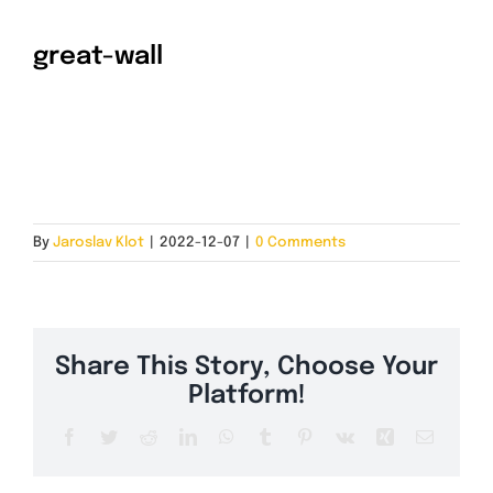
great-wall
INSTALACE A CENA
KONTAKT
By
Jaroslav Klot
|
2022-12-07
|
0 Comments
Share This Story, Choose Your
Platform!
Facebook
Twitter
Reddit
LinkedIn
WhatsApp
Tumblr
Pinterest
Vk
Xing
Email