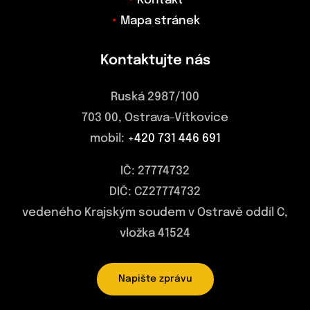
Kontakt
Mapa stránek
Kontaktujte nás
Ruská 2987/100
703 00, Ostrava-Vítkovice
mobil:
+420 731 446 691
IČ: 27774732
DIČ: CZ27774732
vedeného Krajským soudem v Ostravě oddíl C,
vložka 41524
Napište zprávu