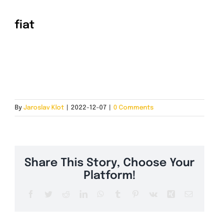
fiat
INSTALACE A CENA
KONTAKT
By
Jaroslav Klot
|
2022-12-07
|
0 Comments
Share This Story, Choose Your
Platform!
Facebook
Twitter
Reddit
LinkedIn
WhatsApp
Tumblr
Pinterest
Vk
Xing
Email