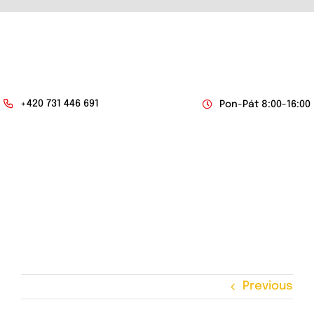
Skip
to
content
+420 731 446 691
Pon-Pát 8:00-16:00
Togg
Navi
O NÁS
NABÍDKA ZABEZPEČENÍ
KAMPERY
Previous
DODÁVKOVÉ VOZY