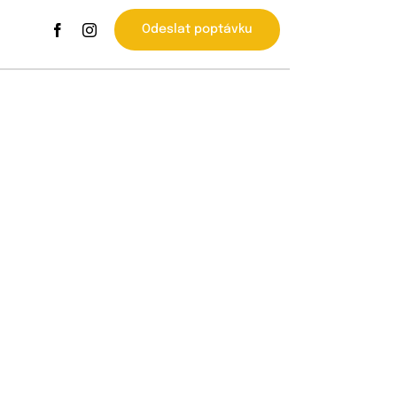
Odeslat poptávku
OZY
INSTALACE A CENA
KONTAKT