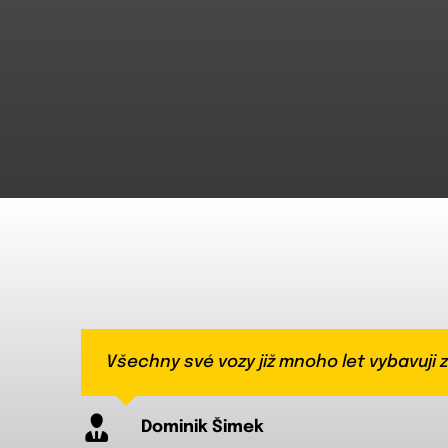
Všechny své vozy již mnoho let vybavuji 
Zámek Mister-Lock mi dává především poc
Proč jsem si vybral zámky Mister-Lock? K
Na rozdíl od nespolehlivých a poruchov
Podle názoru našich zákazníků jsou zámk
Mezi mnoha řešeními dostupnými na trhu 
Náš servis již mnoho let instaluje oblíben
Blokování od společnosti „Mister-Lock“ s
První zámek Mister-Lock jsem do svého vo
Všechny své vozy již mnoho let vybavuji 
nepostradatelný v každé situaci a v kaž
velmi jednoduchou obsluhou a estetick
odborné dílně.
toto řešení do dalších, nově zakoupenýc
Zapomněl jsem, co je to úzkost ze zloděj
Dominik Šimek
Vít Kopecký
Stanislav Pokorný
David Horák
Tomáš Dvořák
Your Content Goes He
Roman Malý
Filip Němec
Radek Konečný
Vojtěch Bláha
Jakub Černý