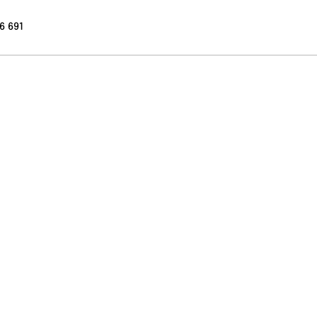
6 691
NABÍDKA ZABEZPEČENÍ
KAMPERY
DODÁVKOVÉ V
 KRÁDEŽ VOZU