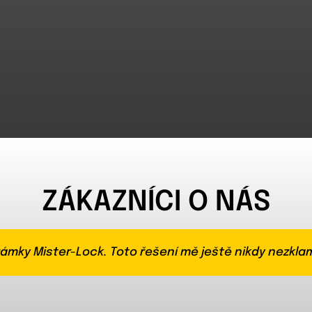
ZÁKAZNÍCI O NÁS
zámky Mister-Lock. Toto řešení mě ještě nikdy nezkla
it bezpečí – vždy mám jistotu, že najdu své auto tam
vůli jejich vysokému výkonu, nejlepšímu zpracování a 
ých elektronických bezpečnostních zařízení je zámek
y „Mister-Lock“ velmi účinnou ochranou proti krádeži
vynikají výrobky Mister-Lock svou účinností a vysok
é medvědy. Lidé, kteří se jednou rozhodli pro koupi blo
i naši zákazníci nejčastěji vybírají jako mechanickou
zu instaloval v roce 1996. Od té doby vím, že je to j
zámky Mister-Lock. Toto řešení mě ještě nikdy nezkla
dém autě.
ým vzhledem.
h vozidel.
e.
re