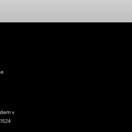
ce
udem v
41524